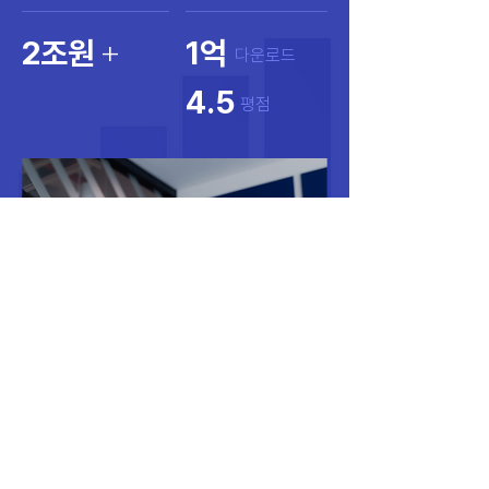
​+
2조원
1억
다운로드
4.5
평점