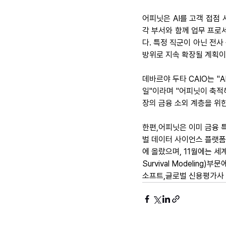
어피닛은 AI를 고객 접점 
각 부서와 함께 업무 프로
다. 특정 직군이 아닌 전사 
방위로 지속 확장될 계획이
데바르야 두타 CAIO는 "
일"이라며 "어피닛이 축적해
장의 금융 소외 계층을 위한
한편,어피닛은 이미 금융 
벌 데이터 사이언스 플랫폼 
에 올랐으며, 11월에는 세계
Survival Modeli
소프트,글로벌 신용평가사 