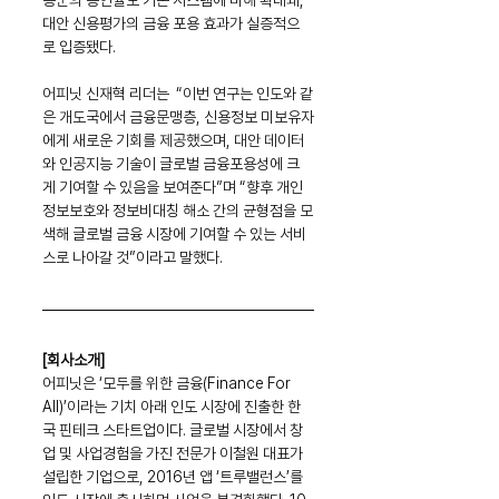
용군의 승인율도 기존 시스템에 비해 확대돼, 
대안 신용평가의 금융 포용 효과가 실증적으
로 입증됐다.
어피닛 신재혁 리더는  “이번 연구는 인도와 같
은 개도국에서 금융문맹층, 신용정보 미보유자
에게 새로운 기회를 제공했으며, 대안 데이터
와 인공지능 기술이 글로벌 금융포용성에 크
게 기여할 수 있음을 보여준다”며 “향후 개인
정보보호와 정보비대칭 해소 간의 균형점을 모
색해 글로벌 금융 시장에 기여할 수 있는 서비
스로 나아갈 것”이라고 말했다.
[회사소개]
어피닛은 ‘모두를 위한 금융(Finance For 
All)’이라는 기치 아래 인도 시장에 진출한 한
국 핀테크 스타트업이다. 글로벌 시장에서 창
업 및 사업경험을 가진 전문가 이철원 대표가 
설립한 기업으로, 2016년 앱 ‘트루밸런스’를 